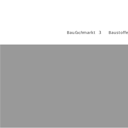
Bau
fach
markt
Baustoffe