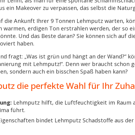
hr Lehm, als man für eine spontane Schlammschlach
 ein Makeover zu verpassen, das selbst die Natur
f die Ankunft Ihrer 9 Tonnen Lehmputz warten, kön
m warmen, erdigen Ton erstrahlen werden, der so ein
nnte. Und das Beste daran? Sie können sich auf die 
noviert haben.
nd fragt: „Was ist grün und hängt an der Wand?“ kö
anierung mit Lehmputz!“. Denn wer braucht schon 
ten, sondern auch ein bisschen Spaß haben kann?
z die perfekte Wahl für Ihr Zuhau
rung:
Lehmputz hilft, die Luftfeuchtigkeit im Raum a
ma führt.
igenschaften bindet Lehmputz Schadstoffe aus der 