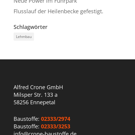
Neue Power im Fuhrpark
Flusslauf der Heilenbecke gefestigt.
Schlagwörter
Lehmbau
Alfred Crone GmbH
Milsper Str. 133 a
58256 Ennepetal
Baustoffe:
02333/2974
Baustoffe:
02333/3253
info@crone-baustoffe.de