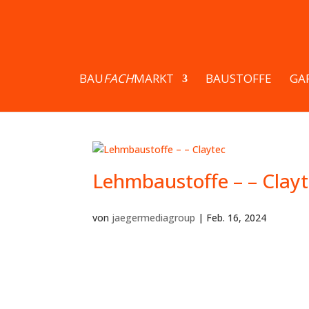
BAU
FACH
MARKT
BAUSTOFFE
GA
Lehmbaustoffe – – Clay
von
jaegermediagroup
|
Feb. 16, 2024